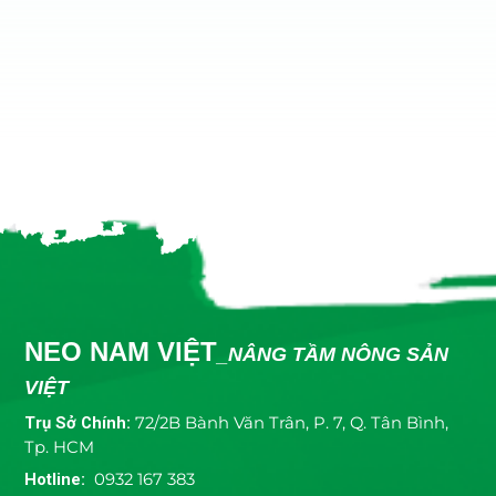
NEO NAM VIỆT
_NÂNG TẦM NÔNG SẢN
VIỆT
Trụ Sở Chính:
72/2B Bành Văn Trân, P. 7, Q. Tân Bình,
Tp. HCM
Hotline:
0932 167 383