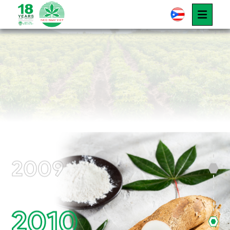
2019
CÂU CHUYỆN NEO NAM VIỆT
Giới thiệu
Câu chuyện Neo Nam Việt
2023
2007
2009
2010