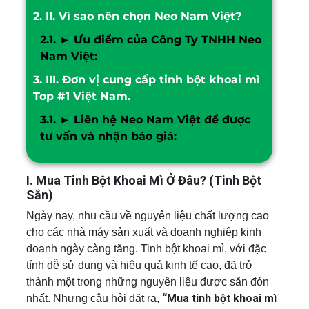
2.
II. Vì sao nên chọn Neo Nam Việt?
2.1.
► Ưu điểm của Công Ty TNHH Neo
Nam Việt:
3.
III. Đơn vị cung cấp tinh bột khoai mì
Top #1 Việt Nam.
3.1.
► Liên hệ Neo Nam Việt để được
tư vấn và nhận báo giá:
I. Mua Tinh Bột Khoai Mì Ở Đâu? (Tinh Bột
Sắn)
Ngày nay, nhu cầu về nguyên liệu chất lượng cao
cho các nhà máy sản xuất và doanh nghiệp kinh
doanh ngày càng tăng. Tinh bột khoai mì, với đặc
tính dễ sử dụng và hiệu quả kinh tế cao, đã trở
thành một trong những nguyên liệu được săn đón
“Mua tinh bột khoai mì
nhất. Nhưng câu hỏi đặt ra,