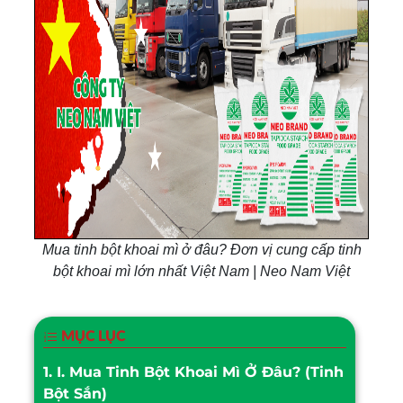
Mua tinh bột khoai mì ở đâu? Đơn vị cung cấp tinh
bột khoai mì lớn nhất Việt Nam | Neo Nam Việt
MỤC LỤC
1.
I. Mua Tinh Bột Khoai Mì Ở Đâu? (Tinh
Bột Sắn)